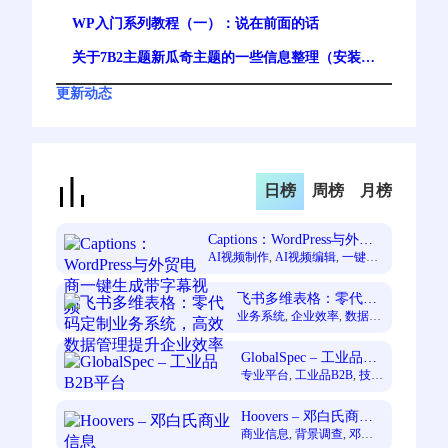
用？一文讲清
WP入门系列教程（一）：说在前面的话
关于7B2主题新瓜奇主题的一些信息整理（安装及
注意事项）
更新动态
日榜
周榜
月榜
Captions：WordPress与外贸
电商一键生成带字幕视频
AI视频制作
, 
AI视频编辑
, 
一键生
成专业视频
, 
提升创作效率
, 
短视
频创作者
, 
自动字幕生成
飞书多维表格：零代码
定制业务系统，高效数
业务系统
, 
企业效率
, 
数据管
理
, 
零代码定制
, 
飞书多维表
据管理提升企业效率
格
GlobalSpec – 工业品
B2B平台
专业平台
, 
工业品B2B
, 
技术
标准
Hoovers – 邓白氏商业
信息
商业信息
, 
背景调查
, 
邓白