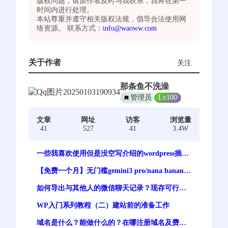
版权问题，请原作者及时与我联系，我将在第一
时间内进行处理。
本站尊重并遵守相关版权法规，倡导合法使用网
络资源。 联系方式：
info@waoww.com
关于作者
关注
那条鱼不洗澡
管理员
Lv100
文章
网址
访客
浏览量
41
527
41
3.4W
一些我喜欢使用但是没空写介绍的wordpress插件
【持续更新】
【免费一个月】无门槛gemini3 pro/nana banana
pro 谷歌最强生图模型免费体验
如何导出与其他人的微信聊天记录？现存可行方
案
WP入门系列教程（二）建站前的准备工作
域名是什么？能做什么的？在哪注册域名及费