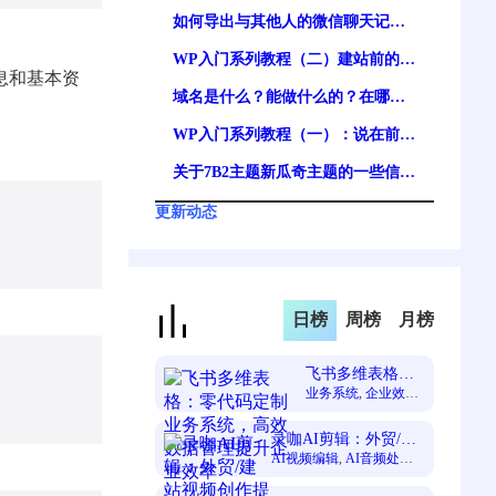
pro/nana banana pro 谷歌最强生图
如何导出与其他人的微信聊天记
模型免费体验
录？现存可行方案
WP入门系列教程（二）建站前的准
息和基本资
备工作
域名是什么？能做什么的？在哪注
册域名及费用？一文讲清
WP入门系列教程（一）：说在前面
的话
关于7B2主题新瓜奇主题的一些信息
整理（安装及注意事项）
更新动态
日榜
周榜
月榜
飞书多维表格：
零代码定制业务
业务系统
, 
企业效率
,
数据管理
, 
零代码定
系统，高效数据
制
, 
飞书多维表格
管理提升企业效
录咖AI剪辑：外贸/建
率
站视频创作提效神器
AI视频编辑
, 
AI音频处理
,
在线音视频创作
, 
效率质