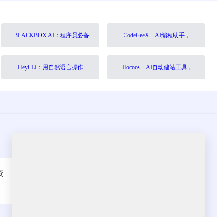
BLACKBOX AI：程序员必备的
CodeGeeX – AI编程助手，让
AI代码补全工具，10倍提升编
开发效率提升10倍
程效率
HeyCLI：用自然语言操作
Hocoos – AI自动建站工具，无
Linux，告别复杂命令
需编码快速创建专业网站
资