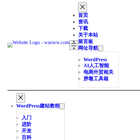
跳
至
首页
内
资讯
容
下载
关于本站
留言板
网址导航
WordPress
AI人工智能
电商外贸相关
胖墩工具箱
WordPress建站教程
入门
进阶
开发
百科