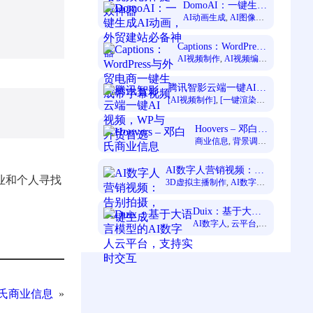
量提升
, 
新手轻松使用
, 
视
DomoAI：一键生成
频创作者
AI动画，外贸建站
AI动画生成
, 
AI图像生
成
, 
AI视频生成
, 
一键式
必备神器
操作
, 
免费AI工具
, 
创作
Captions：WordPress
者
与外贸电商一键生成
AI视频制作
, 
AI视频编
辑
, 
一键生成专业视频
,
带字幕视频
提升创作效率
, 
短视频创
腾讯智影云端一键AI视
作者
, 
自动字幕生成
频，WP与外贸首选
[AI视频制作]
, 
[一键渲染导
出]
, 
[云端视频剪辑]
, 
[效率
显著提升]
, 
[短视频创作者]
, 
Hoovers – 邓白氏
[零门槛创作]
商业信息
商业信息
, 
背景调查
, 
邓白氏
AI数字人营销视频：告
业和个人寻找
别拍摄，一键生成
3D虚拟主播制作
, 
AI数字人
视频
, 
一站式AIGC视频创作
, 
无需真人出镜
, 
电商直播
, 
自
Duix：基于大语
动化镜头剪辑
言模型的AI数字
AI数字人
, 
云平台
,
大语言模型
, 
实时交
人云平台，支持
互
实时交互
 邓白氏商业信息
»