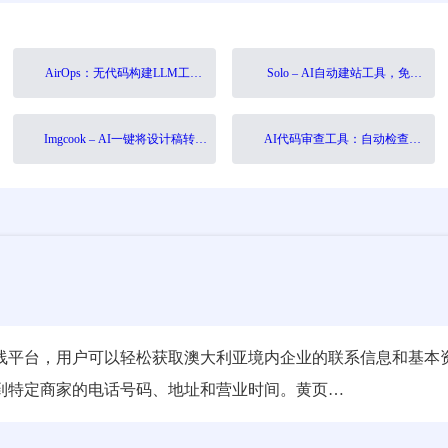
AirOps：无代码构建LLM工作
Solo – AI自动建站工具，免费
流，驱动企业业务增长
无代码快速上线
Imgcook – AI一键将设计稿转代
AI代码审查工具：自动检查代
码，前端开发提效神器
码质量，提升开发效率
线平台，用户可以轻松获取澳大利亚境内企业的联系信息和基本
到特定商家的电话号码、地址和营业时间。黄页…