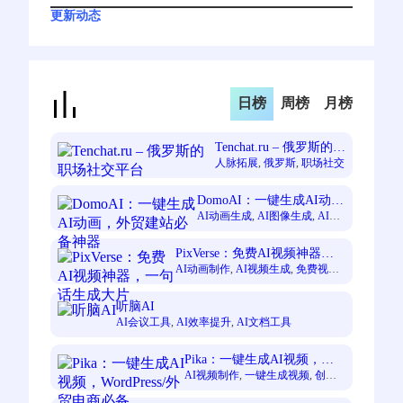
更新动态
日榜
周榜
月榜
Tenchat.ru – 俄罗斯的职
场社交平台
人脉拓展
, 
俄罗斯
, 
职场社交
DomoAI：一键生成AI动
画，外贸建站必备神器
AI动画生成
, 
AI图像生成
, 
AI视
频生成
, 
一键式操作
, 
免费AI工
具
, 
创作者
PixVerse：免费AI视频神器，
一句话生成大片
AI动画制作
, 
AI视频生成
, 
免费视频
创作工具
, 
内容创作者
, 
文本生成视
频
, 
高效便捷的AI工具
听脑AI
AI会议工具
, 
AI效率提升
, 
AI文档工具
Pika：一键生成AI视频，
WordPress/外贸电商必备
AI视频制作
, 
一键生成视频
, 
创意
转视频
, 
无需复杂技能
, 
自媒体创