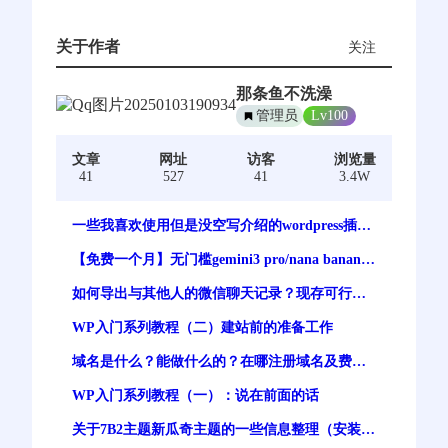
关于作者
关注
那条鱼不洗澡
管理员
Lv100
文章
网址
访客
浏览量
41
527
41
3.4W
一些我喜欢使用但是没空写介绍的wordpress插件
【持续更新】
【免费一个月】无门槛gemini3 pro/nana banana
pro 谷歌最强生图模型免费体验
如何导出与其他人的微信聊天记录？现存可行方
案
WP入门系列教程（二）建站前的准备工作
域名是什么？能做什么的？在哪注册域名及费
用？一文讲清
WP入门系列教程（一）：说在前面的话
关于7B2主题新瓜奇主题的一些信息整理（安装及
注意事项）