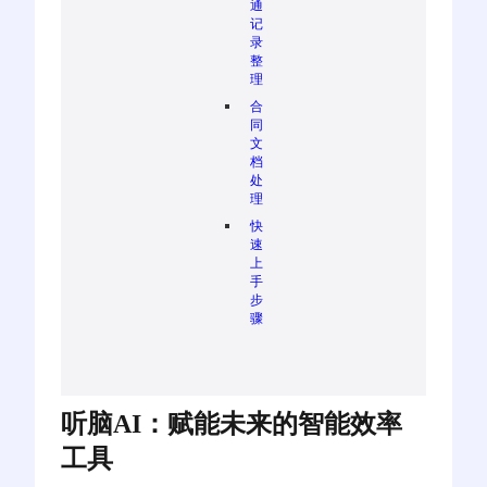
通
记
录
整
理
合
同
文
档
处
理
快
速
上
手
步
骤
听脑AI：赋能未来的智能效率
工具