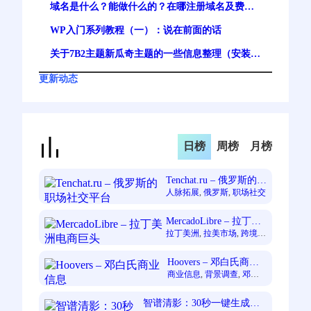
域名是什么？能做什么的？在哪注册域名及费
用？一文讲清
WP入门系列教程（一）：说在前面的话
关于7B2主题新瓜奇主题的一些信息整理（安装及
注意事项）
更新动态
日榜
周榜
月榜
Tenchat.ru – 俄罗斯的职
场社交平台
人脉拓展
, 
俄罗斯
, 
职场社交
MercadoLibre – 拉丁美
洲电商巨头
拉丁美洲
, 
拉美市场
, 
跨境电
商
Hoovers – 邓白氏商业
信息
商业信息
, 
背景调查
, 
邓白
氏
智谱清影：30秒一键生成电