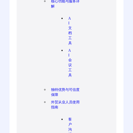
核心功能与服务详
解
A
I
文
档
工
具
A
I
会
议
工
具
独特优势与可信度
保障
外贸从业人员使用
指南
客
户
沟