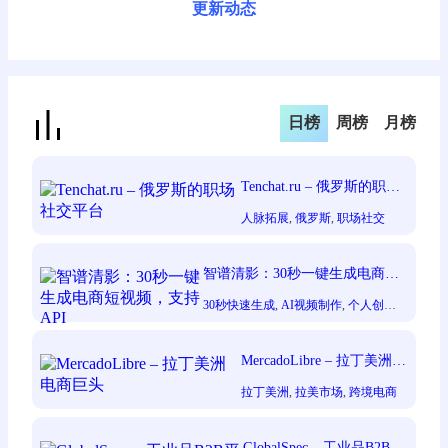
更新动态
日榜
周榜
月榜
Tenchat.ru – 俄罗斯的职场
社交平台
人脉拓展
, 
俄罗斯
, 
职场社交
智谱清影：30秒一键生成电商短
视频，支持API
30秒快速生成
, 
AI视频制作
, 
个人创作
者
, 
图像生成视频
, 
支持API集成
, 
文本
生成视频
MercadoLibre – 拉丁美洲电
商巨头
拉丁美洲
, 
拉美市场
, 
跨境电商
GlobalSpec – 工业品B2B平