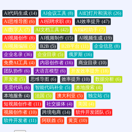
AI代码生成
(14)
AI会议工具
(8)
AI幻灯片和演示
(26)
AI思维导图
(6)
AI招聘求职
(8)
AI效率提升
(47)
AI数字人
(7)
AI文档工具
(42)
AI编程助手
(7)
AI视频创作
(8)
AI视频制作
(15)
AI视频生成
(19)
AI视频编辑
(5)
B2B
(5)
B2B平台
(11)
企业信息
(8)
企业名录
(36)
企业目录
(5)
俄罗斯
(16)
免费AI工具
(4)
内容创作者
(16)
商业目录
(10)
团队协作
(6)
大语言模型
(6)
开发效率提升
(18)
开发者
(5)
思维导图
(6)
效率提升
(10)
数据分析
(6)
无需代码
(6)
智能代码补全
(5)
本地搜索
(4)
本地服务
(4)
法国
(5)
澳大利亚
(5)
独立站
(5)
短视频创作者
(11)
社交媒体
(4)
美国
(4)
视频创作者
(10)
跨境电商
(14)
软件开发团队
(5)
软件开发者
(11)
阿联酋
(5)
黄页
(10)