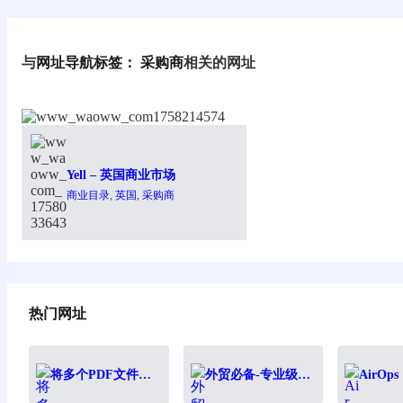
与
网址导航标签：
采购商
相关的网址
Yell – 英国商业市场
商业目录
, 
英国
, 
采购商
热门网址
将多个PDF文件批
外贸必备-专业级的
AirO
量转为图片工具
PI CI生成器-AI智能
建LL