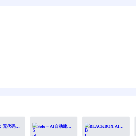
ps：无代码构
Solo – AI自动建站
BLACKBOX AI：
M工作流，驱
工具，免费无代码
程序员必备的AI代