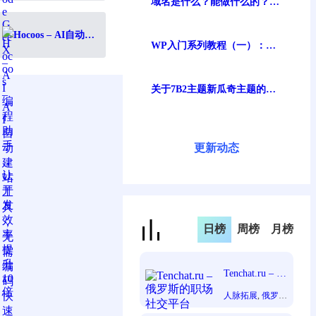
域名是什么？能做什么的？在
提升10倍
哪注册域名及费用？一文讲清
Hocoos – AI自动建
WP入门系列教程（一）：说
站工具，无需编码
在前面的话
快速创建专业网站
关于7B2主题新瓜奇主题的一
些信息整理（安装及注意事
项）
更新动态
日榜
周榜
月榜
Tenchat.ru – 俄
罗斯的职场社
人脉拓展
, 
俄罗
交平台
斯
, 
职场社交