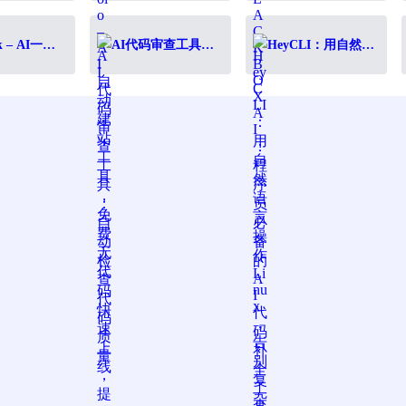
业务增长
快速上线
码补全工具，10倍
提升编程效率
k – AI一键
AI代码审查工具：
HeyCLI：用自然语
稿转代码，
自动检查代码质
言操作Linux，告别
发提效神器
量，提升开发效率
复杂命令