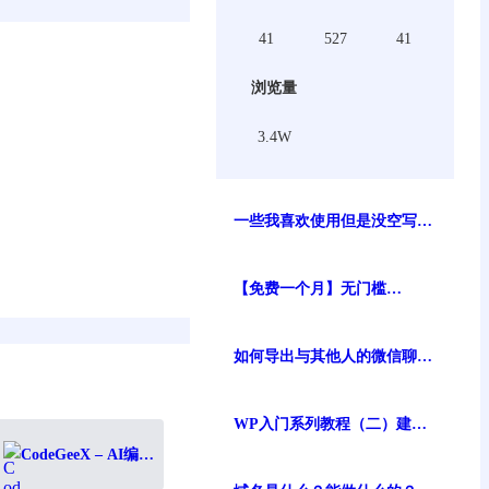
41
527
41
浏览量
3.4W
一些我喜欢使用但是没空写介
绍的wordpress插件【持续更
新】
【免费一个月】无门槛
gemini3 pro/nana banana pro
谷歌最强生图模型免费体验
如何导出与其他人的微信聊天
记录？现存可行方案
WP入门系列教程（二）建站
前的准备工作
CodeGeeX – AI编程
助手，让开发效率