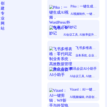
Pika：一键生成AI
视频，WordPress/
AI视频制作
, 
一键生
外贸电商必备
成视频
, 
创意转视频
,
无需复杂技能
, 
自媒
体创作者
, 
零基础快
飞书妙记
速出片
AI会议工具
, 
AI效率提升
,
AI文档工具
飞书多维表
格：零代码定
业务系统
, 
企业效
制业务系统，
率
, 
数据管理
, 
零
高效数据管理
代码定制
, 
飞书多
提升企业效率
维表格
腾讯会议AI小助手
AI会议工具
, 
AI效率
提升
, 
AI文档工具
Vizard：AI一键剪
辑，WP新手与外
AI视频编辑
, 
内容创作
贸电商必备
者
, 
无需手动调整
, 
短
视频自动生成
, 
自动剪