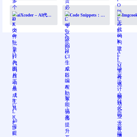
（BULK PDF TO
填充
动企业
IMAGE）
aiXcoder – AI代码
Code Snippets：AI
Imgcoo
自动生成工具，10
编程助手，10倍提
将设计
倍提升编程效率
升开发效率
前端开