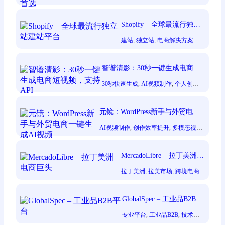
剪辑]
, 
[效率显著提升]
, 
[短视频创作者]
, 
[零
门槛创作]
Shopify – 全球最流行独立
站建站平台
建站
, 
独立站
, 
电商解决方案
智谱清影：30秒一键生成电商短
视频，支持API
30秒快速生成
, 
AI视频制作
, 
个人创作
者
, 
图像生成视频
, 
支持API集成
, 
文本
生成视频
元镜：WordPress新手与外贸电商
一键生成AI视频
AI视频制作
, 
创作效率提升
, 
多模态视频
创作
, 
无需专业剪辑
, 
短视频创作者
, 
自动
化脚本生成
MercadoLibre – 拉丁美洲电
商巨头
拉丁美洲
, 
拉美市场
, 
跨境电商
GlobalSpec – 工业品B2B平
台
专业平台
, 
工业品B2B
, 
技术标
准