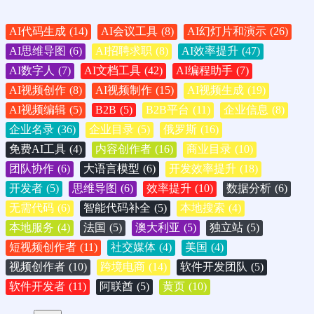
AI代码生成
(14)
AI会议工具
(8)
AI幻灯片和演示
(26)
AI思维导图
(6)
AI招聘求职
(8)
AI效率提升
(47)
AI数字人
(7)
AI文档工具
(42)
AI编程助手
(7)
AI视频创作
(8)
AI视频制作
(15)
AI视频生成
(19)
AI视频编辑
(5)
B2B
(5)
B2B平台
(11)
企业信息
(8)
企业名录
(36)
企业目录
(5)
俄罗斯
(16)
免费AI工具
(4)
内容创作者
(16)
商业目录
(10)
团队协作
(6)
大语言模型
(6)
开发效率提升
(18)
开发者
(5)
思维导图
(6)
效率提升
(10)
数据分析
(6)
无需代码
(6)
智能代码补全
(5)
本地搜索
(4)
本地服务
(4)
法国
(5)
澳大利亚
(5)
独立站
(5)
短视频创作者
(11)
社交媒体
(4)
美国
(4)
视频创作者
(10)
跨境电商
(14)
软件开发团队
(5)
软件开发者
(11)
阿联酋
(5)
黄页
(10)