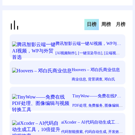
日榜
周榜
月榜
腾讯智影云端一键AI视频，WP与外
贸首选
[AI视频制作]
, 
[一键渲染导出]
, 
[云端视频
剪辑]
, 
[效率显著提升]
, 
[短视频创作者]
, 
[零
门槛创作]
Hoovers – 邓白氏商业信息
商业信息
, 
背景调查
, 
邓白氏
TinyWow——免费在线PDF
处理、图像编辑与视频转换
PDF处理
, 
免费服务
, 
图像编辑
,
工具
在线工具
, 
视频转换
aiXcoder – AI代码自动生成工
具，10倍提升编程效率
代码智能搜索
, 
代码自动生成
, 
开发效率