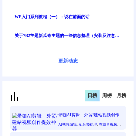
清
WP入门系列教程（一）：说在前面的话
关于7B2主题新瓜奇主题的一些信息整理（安装及注意事
项）
更新动态
日榜
周榜
月榜
录咖AI剪辑：外贸/建站视频创作提
效神器
AI视频编辑
, 
AI音频处理
, 
在线音视频创
作
, 
效率质量提升
, 
新手轻松使用
, 
视频创
作者