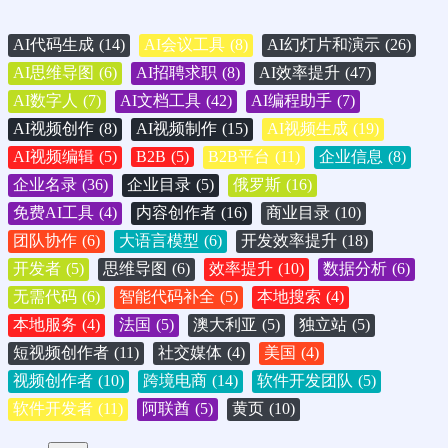
AI代码生成
(14)
AI会议工具
(8)
AI幻灯片和演示
(26)
AI思维导图
(6)
AI招聘求职
(8)
AI效率提升
(47)
AI数字人
(7)
AI文档工具
(42)
AI编程助手
(7)
AI视频创作
(8)
AI视频制作
(15)
AI视频生成
(19)
AI视频编辑
(5)
B2B
(5)
B2B平台
(11)
企业信息
(8)
企业名录
(36)
企业目录
(5)
俄罗斯
(16)
免费AI工具
(4)
内容创作者
(16)
商业目录
(10)
团队协作
(6)
大语言模型
(6)
开发效率提升
(18)
开发者
(5)
思维导图
(6)
效率提升
(10)
数据分析
(6)
无需代码
(6)
智能代码补全
(5)
本地搜索
(4)
本地服务
(4)
法国
(5)
澳大利亚
(5)
独立站
(5)
短视频创作者
(11)
社交媒体
(4)
美国
(4)
视频创作者
(10)
跨境电商
(14)
软件开发团队
(5)
软件开发者
(11)
阿联酋
(5)
黄页
(10)