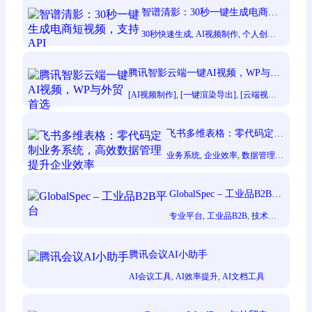
智谱清影：30秒一键生成电商短
视频，支持API
30秒快速生成
, 
AI视频制作
, 
个人创作
者
, 
图像生成视频
, 
支持API集成
, 
文本
生成视频
腾讯智影云端一键AI视频，WP与外
贸首选
[AI视频制作]
, 
[一键渲染导出]
, 
[云端视频
剪辑]
, 
[效率显著提升]
, 
[短视频创作者]
, 
[零
门槛创作]
飞书多维表格：零代码定制
业务系统，高效数据管理提
业务系统
, 
企业效率
, 
数据管理
,
升企业效率
零代码定制
, 
飞书多维表格
GlobalSpec – 工业品B2B平
台
专业平台
, 
工业品B2B
, 
技术标
准
腾讯会议AI小助手
AI会议工具
, 
AI效率提升
, 
AI文档工具