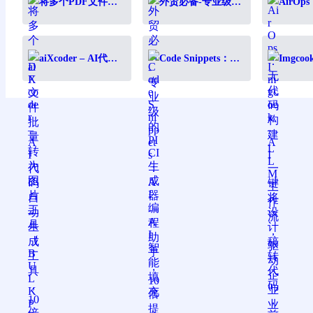
将多个PDF文件批
外贸必备-专业级的
AirO
量转为图片工具
PI CI生成器-AI智能
建LL
（BULK PDF TO
填充
动企业
IMAGE）
aiXcoder – AI代码
Code Snippets：AI
Imgcoo
自动生成工具，10
编程助手，10倍提
将设计
倍提升编程效率
升开发效率
前端开