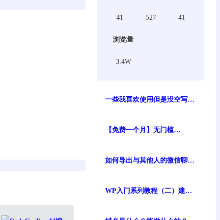
41
527
41
浏览量
3.4W
一些我喜欢使用但是没空写介
绍的wordpress插件【持续更
新】
【免费一个月】无门槛
gemini3 pro/nana banana pro
谷歌最强生图模型免费体验
如何导出与其他人的微信聊天
记录？现存可行方案
WP入门系列教程（二）建站
前的准备工作