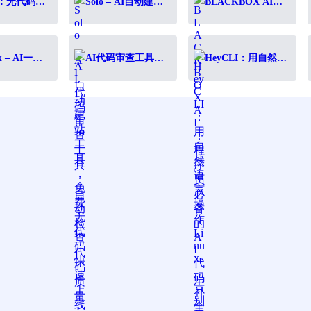
ps：无代码构
Solo – AI自动建站
BLACKBOX AI：
M工作流，驱
工具，免费无代码
程序员必备的AI代
业务增长
快速上线
码补全工具，10倍
提升编程效率
k – AI一键
AI代码审查工具：
HeyCLI：用自然语
稿转代码，
自动检查代码质
言操作Linux，告别
发提效神器
量，提升开发效率
复杂命令