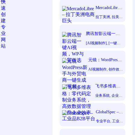
MercadoLibre –
拉丁美洲电商
拉丁美洲
, 
拉美市
巨头
场
, 
跨境电商
腾讯智影云端一键
AI视频，WP与外贸
[AI视频制作]
, 
[一键渲
首选
染导出]
, 
[云端视频剪
辑]
, 
[效率显著提升]
,
[短视频创作者]
, 
[零门
元镜：WordPress
槛创作]
新手与外贸电商一
AI视频制作
, 
创作效率
键生成AI视频
提升
, 
多模态视频创
作
, 
无需专业剪辑
, 
短
视频创作者
, 
自动化脚
飞书多维表
本生成
格：零代码定
业务系统
, 
企业效
制业务系统，
率
, 
数据管理
, 
零
高效数据管理
代码定制
, 
飞书多
提升企业效率
维表格
GlobalSpec –
工业品B2B平
专业平台
, 
工业品
台
B2B
, 
技术标准