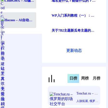
CodeGeeX – AI编程
域名是什么？能做什么的？在
助手，让开发效率
哪注册域名及费用？一文讲清
提升10倍
WP入门系列教程（一）：说
在前面的话
Hocoos – AI自动建
站工具，无需编码
快速创建专业网站
关于7B2主题新瓜奇主题的一
些信息整理（安装及注意事
项）
更新动态
日榜
周榜
月榜
Tenchat.ru – 俄
罗斯的职场社
人脉拓展
, 
俄罗
交平台
斯
, 
职场社交