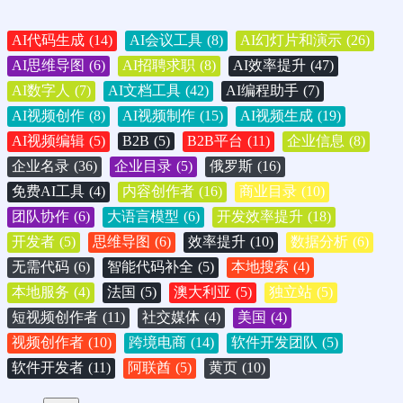
AI代码生成
(14)
AI会议工具
(8)
AI幻灯片和演示
(26)
AI思维导图
(6)
AI招聘求职
(8)
AI效率提升
(47)
AI数字人
(7)
AI文档工具
(42)
AI编程助手
(7)
AI视频创作
(8)
AI视频制作
(15)
AI视频生成
(19)
AI视频编辑
(5)
B2B
(5)
B2B平台
(11)
企业信息
(8)
企业名录
(36)
企业目录
(5)
俄罗斯
(16)
免费AI工具
(4)
内容创作者
(16)
商业目录
(10)
团队协作
(6)
大语言模型
(6)
开发效率提升
(18)
开发者
(5)
思维导图
(6)
效率提升
(10)
数据分析
(6)
无需代码
(6)
智能代码补全
(5)
本地搜索
(4)
本地服务
(4)
法国
(5)
澳大利亚
(5)
独立站
(5)
短视频创作者
(11)
社交媒体
(4)
美国
(4)
视频创作者
(10)
跨境电商
(14)
软件开发团队
(5)
软件开发者
(11)
阿联酋
(5)
黄页
(10)