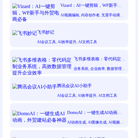
Vizard：AI一键剪辑，WP新手与
外贸电商必备
AI视频编辑
, 
内容创作者
, 
无需手动调整
,
短视频自动生成
, 
自动剪辑工具
, 
节省时
间和成本
飞书妙记
AI会议工具
, 
AI效率提升
, 
AI文档工具
飞书多维表格：零代码定制
业务系统，高效数据管理提
业务系统
, 
企业效率
, 
数据管理
,
升企业效率
零代码定制
, 
飞书多维表格
腾讯会议AI小助手
AI会议工具
, 
AI效率提升
, 
AI文档工具
DomoAI：一键生成AI动画，
外贸建站必备神器
AI动画生成
, 
AI图像生成
, 
AI视频生
成
, 
一键式操作
, 
免费AI工具
, 
创作者